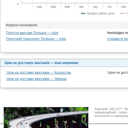
4
сер
вер
жов
лис
гру
січ
лют
графік зміни ціни
Корисні посилання:
Попутні вантажі Польща — Азія
Необхідно п
Попутний транспорт Польща — Азія
отримати про
Ціни на доставку вантажів — інші напрямки
Ціни на доставку вантажів — Казахстан
Ціни на дос
Ціни на доставку вантажів — Україна
Компанія DELLA™ Ван
інформаційний серві
актуальність інформаці