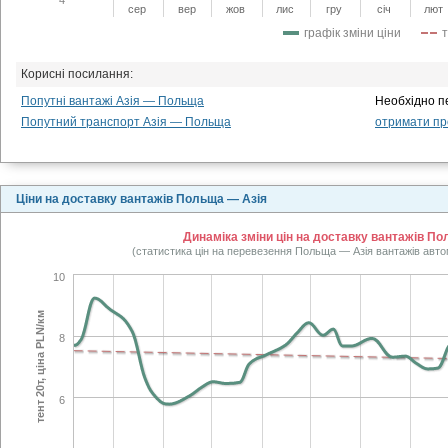
сер
вер
жов
лис
гру
січ
лют
графік зміни ціни
Корисні посилання:
Попутні вантажі Азія — Польща
Необхідно п
Попутний транспорт Азія — Польща
отримати про
Ціни на доставку вантажів Польща — Азія
Динаміка зміни цін на доставку вантажів По
(статистика цін на перевезення Польща — Азія вантажів авто
10
тент 20т, ціна PLN/км
8
6