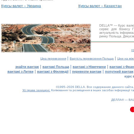
Курсы валют – Украина
Курсы валют – Казахстан
DELLA™ — Курс валют.
сервіс для бізнесу
актуальність інформац
ринку Польща. Дякуємо
г
|
|
Ціна перевезення
Вартість перевезення Польща
Ціни на мі
|
|
|
знайти вантаж
вантажі Польща
вантажі з Німеччини
вантажі з Фран
|
|
|
вантажі з Литви
вантажі з Фінляндії
перевезти вантаж
попутний вантаж
курс 
©1995–2026 DELLA. Все содержание данного сайта, 
Усі права захищені.
Копіювання та розміщення в інших засобах інформації та
0.55(aws3)
060826-08:58:38
ДЕЛЛА® —
ВА