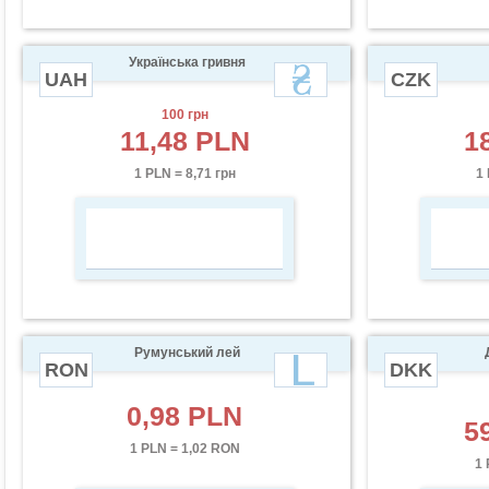
Українська гривня
UAH
CZK
100 грн
11,48 PLN
1
1 PLN = 8,71 грн
1 
Румунський лей
RON
DKK
0,98 PLN
5
1 PLN = 1,02 RON
1 