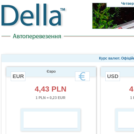
Четвер
Курс валют. Офіцій
Євро
EUR
USD
4,43 PLN
4
1 PLN = 0,23 EUR
1 