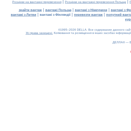
|
|
Розцінки на вантажні перевезення
Розцінки на вантажні перевезення Польща
|
|
|
знайти вантаж
вантажі Польща
вантажі з Німеччини
вантажі з Фр
|
|
|
вантажі з Литви
вантажі з Фінляндії
перевезти вантаж
попутний вант
кур
©1995–2026 DELLA. Все содержание данного сайта
Усі права захищені.
Копіювання та розміщення в інших засобах інформації
0.18(aws4)
070826-14:37:19
ДЕЛЛА® —