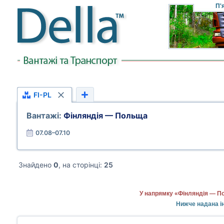
П'
FI-PL
Вантажі:
Фінляндія — Польща
07.08–07.10
Знайдено
0
, на сторінці:
25
У напрямку «Фінляндія — По
Нижче надана ін