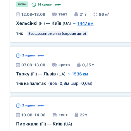
14 хвилин
тому
НОВА
тент
12.08–13.08
21 т
86 м³
Хельсінкі
Київ
(FI)
—
(UA)
~
1447 км
тнс
Без довантаження (окреме авто)
2 години
тому
крита
07.08–13.08
0,35 т
Турку
Львів
(FI)
—
(UA)
~
1536 км
тнв на палетах
(дов=
0,8м
шир=
0,6м
)
2 години
тому
тент
10.08–14.08
22 т
Пирккала
Київ
(FI)
—
(UA)