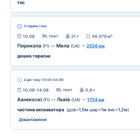
тнс
3 години
тому
тент
10.08
21 т
49,076 м³
Пирккала
Мила
(FI)
—
(UA)
~
2026 км
дошка терасна
2 дні
тому (13:00 04.08)
тент
10.08–14.08
0,8 т
Аанекоскі
Львів
(FI)
—
(UA)
~
1754 км
частина екскаватора
(дов=
1,5м
шир=
1м
вис=
1,2м
)
Довантаження