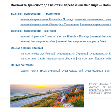
Вантажі та Транспорт для вантажні перевезення Фінляндія — Польщ
Вантажні перевезення
– Транспорт:
|
вантажні перевезення Норвегія – Польща
вантажні перевезення Швец
|
вантажні перевезення Фінляндія – Словаччина
вантажні перевезення Ф
Вантажні перевезення –
Вантажі
:
|
|
вантажі Норвегія – Польща
вантажі Швеція – Польща
вантажі Фінлянд
|
вантажі Фінляндія – Україна
вантажі Фінляндія – Чеська республіка
DELLA в інших країнах
:
|
|
transport ciężarowy Polska
грузоперевозки Украина
грузоперевозки К
|
|
|
transportation Latvia
transportation Lithuania
transportation Estonia
odle
Пошук вантажів
:
|
|
|
|
ładunki Polska
грузы Украина
грузы Казахстан
грузы Молдова
вант
Розділ «Пошук 
лютому 1995 ро
перевезень
Поль
інформації. Дяку