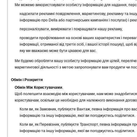
Ми можемо використовувати особисту інформацію для надання, персон
надсилати рекламні повідомлення, маркетингову, рекламну та іншу
інформацію про Della або партнерських кампаніях і послугах) і рек
персоналізувати, вимірювати і покращувати нашу рекламу,
проводити профілювання на основі ваших характеристик і переваг 
інформації, отриманої від третіх осіб, і вашої історії пошуку), що
яку ми вважаємо може бути цікавою для вас.
Ми будемо обробляти вашу особисту інформацію для цілей, перелічени
маркетингової діяльності з метою запропонувати вам продукти чи посл
Обмін і Розкриття
Обмін Між Користувачами
.
Щоб полегшити взаємодію між користувачами, нам може знадобитися 
користувачам, оскільки це необхідно для належного виконання догово
Коли ви, як Замовник, публікуєте Вантаж, певна інформація про ва
інформацію та іншу інформацію, якої ви погоджуєтесь поділитися.
Коли ви, як Перевізник, публікуєте Транспорт, певна інформація п
інформацію та іншу інформацію, якої ви погоджуєтесь поділитися.