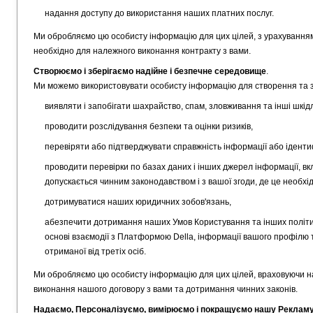
надання доступу до використання наших платних послуг.
Ми обробляємо цю особисту інформацію для цих цілей, з урахуванням 
необхідно для належного виконання контракту з вами.
Створюємо і зберігаємо надійне і безпечне середовище
.
Ми можемо використовувати особисту інформацію для створення та 
виявляти і запобігати шахрайство, спам, зловживання та інші шкідли
проводити розслідування безпеки та оцінки ризиків,
перевіряти або підтверджувати справжність інформації або ідентиф
проводити перевірки по базах даних і інших джерел інформації, вклю
допускається чинним законодавством і з вашої згоди, де це необхі
дотримуватися наших юридичних зобов'язань,
абезпечити дотримання наших Умов Користування та інших політи
основі взаємодії з Платформою Della, інформації вашого профілю т
отриманої від третіх осіб.
Ми обробляємо цю особисту інформацію для цих цілей, враховуючи наш
виконання нашого договору з вами та дотримання чинних законів.
Надаємо, Персоналізуємо, вимірюємо і покращуємо нашу Рекламу