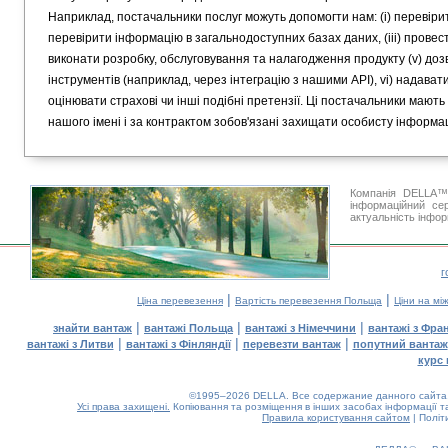
Наприклад, постачальники послуг можуть допомогти нам: (i) перевірит
перевірити інформацію в загальнодоступних базах даних, (iii) провести
виконати розробку, обслуговування та налагодження продукту (v) д
інструментів (наприклад, через інтеграцію з нашими API), vi) надавати
оцінювати страхові чи інші подібні претензії. Ці постачальники мают
нашого імені і за контрактом зобов'язані захищати особисту інформац
Компанія DELLA™ 
інформаційний се
актуальність інфор
г
|
|
Ціна перевезення
Вартість перевезення Польща
Ціни на мі
|
|
|
знайти вантаж
вантажі Польща
вантажі з Німеччини
вантажі з Фран
|
|
|
вантажі з Литви
вантажі з Фінляндії
перевезти вантаж
попутний вантаж
курс 
©1995–2026 DELLA. Все содержание данного сайта, 
Усі права захищені.
Копіювання та розміщення в інших засобах інформації т
Правила користування сайтом
|
Політ
0.04(aws2)
070826-07:06:46