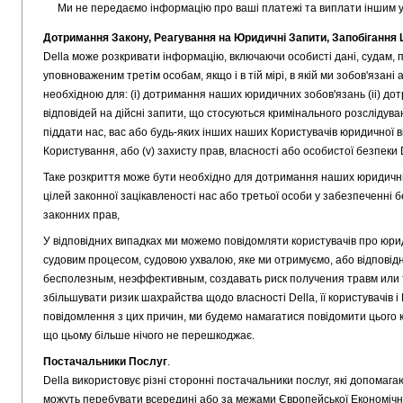
Ми не передаємо інформацію про ваші платежі та виплати іншим 
Дотримання Закону, Реагування на Юридичні Запити, Запобігання
Della може розкривати інформацію, включаючи особисті дані, судам
уповноваженим третім особам, якщо і в тій мірі, в якій ми зобов'яза
необхідною для: (i) дотримання наших юридичних зобов'язань (ii) дотр
відповідей на дійсні запити, що стосуються кримінального розслідуван
піддати нас, вас або будь-яких інших наших Користувачів юридичної 
Користування, або (v) захисту прав, власності або особистої безпеки D
Таке розкриття може бути необхідно для дотримання наших юридичних
цілей законної зацікавленості нас або третьої особи у забезпеченні 
законних прав,
У відповідних випадках ми можемо повідомляти користувачів про юри
судовим процесом, судовою ухвалою, яке ми отримуємо, або відповід
бесполезным, неэффективным, создавать риск получения травм или 
збільшувати ризик шахрайства щодо власності Della, її користувачів 
повідомлення з цих причин, ми будемо намагатися повідомити цього к
що цьому більше нічого не перешкоджає.
Постачальники Послуг
.
Della використовує різні сторонні постачальники послуг, які допомаг
можуть перебувати всередині або за межами Європейської Економічно