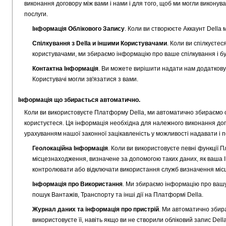
виконання договору між вами і нами і для того, щоб ми могли виконув
послуги.
Інформація Облікового Запису
. Коли ви створюєте Аккаунт Della 
Спілкування з Della и іншими Користувачами
. Коли ви спілкуєте
користувачами, ми збираємо інформацію про ваше спілкування і бу
Контактна Інформація
. Ви можете вирішити надати нам додаткову 
Користувачі могли зв'язатися з вами.
Інформація що збирається автоматично.
Коли ви використовуєте Платформу Della, ми автоматично збираємо ос
користуєтеся. Ця інформація необхідна для належного виконання дого
урахуванням нашої законної зацікавленість у можливості надавати і
Геолокаційна Інформація
. Коли ви використовуєте певні функції
місцезнаходження, визначене за допомогою таких даних, як ваша 
контролювати або відключати використання служб визначення міс
Інформація про Використання
. Ми збираємо інформацію про вашу 
пошук Вантажів, Транспорту та інші дії на Платформі Della.
Журнал даних та інформація про пристрій
. Ми автоматично збира
використовуєте її, навіть якщо ви не створили обліковий запис Della