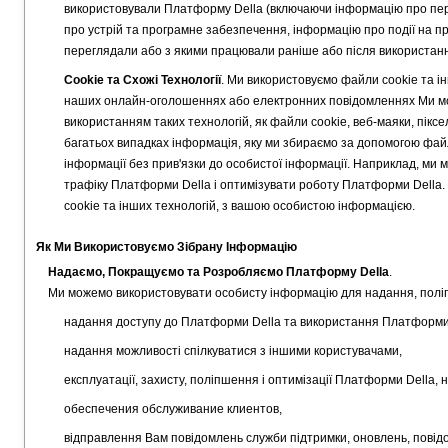
використовували Платформу Della (включаючи інформацію про перех
про устрій та програмне забезпечення, інформацію про події на прист
переглядали або з якими працювали раніше або після використан
Cookie та Схожі Технології
. Ми використовуємо файли cookie та ін
наших онлайн-оголошеннях або електронних повідомленнях Ми мо
використанням таких технологій, як файли cookie, веб-маяки, піксе
багатьох випадках інформація, яку ми збираємо за допомогою файлі
інформації без прив'язки до особистої інформації. Наприклад, ми
трафіку Платформи Della і оптимізувати роботу Платформи Della.
cookie та інших технологій, з вашою особистою інформацією.
Як Ми Використовуємо Зібрану Інформацію
Надаємо, Покращуємо та Розробляємо Платформу Della
.
Ми можемо використовувати особисту інформацію для надання, поліп
надання доступу до Платформи Della та використання Платформи 
надання можливості спілкуватися з іншими користувачами,
експлуатації, захисту, поліпшення і оптимізації Платформи Della,
обеспечения обслуживание клиентов,
відправлення Вам повідомлень служби підтримки, оновлень, повідо