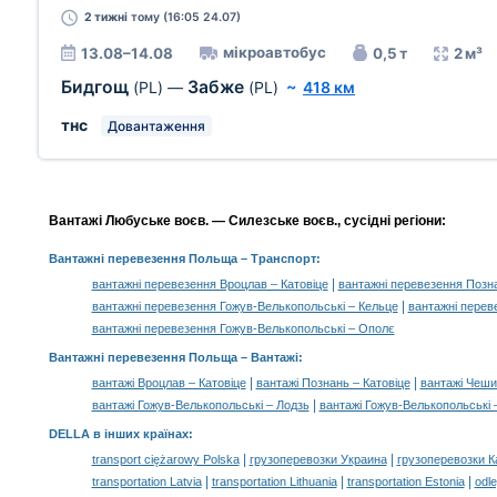
2 тижні
тому (16:05 24.07)
мікроавтобус
13.08–14.08
0,5 т
2 м³
Бидгощ
Забже
(PL)
—
(PL)
~
418 км
тнс
Довантаження
Вантажі Любуське воєв. — Силезське воєв., сусідні регіони:
Вантажні перевезення Польща
– Транспорт:
|
вантажні перевезення Вроцлав – Катовіце
вантажні перевезення Позна
|
вантажні перевезення Гожув-Велькопольські – Кельце
вантажні перев
вантажні перевезення Гожув-Велькопольські – Ополє
Вантажні перевезення Польща –
Вантажі
:
|
|
вантажі Вроцлав – Катовіце
вантажі Познань – Катовіце
вантажі Чеши
|
вантажі Гожув-Велькопольські – Лодзь
вантажі Гожув-Велькопольські 
DELLA в інших країнах
:
|
|
transport ciężarowy Polska
грузоперевозки Украина
грузоперевозки К
|
|
|
transportation Latvia
transportation Lithuania
transportation Estonia
odle