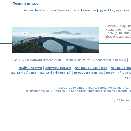
Пошук вантажів
:
|
|
|
|
ładunki Polska
грузы Украина
грузы Казахстан
грузы Молдова
вант
Розділ «Пошук в
Наша місія — зр
Польща та міжна
цікавість до наш
|
|
Розцінки на вантажні перевезення
Розцінки на вантажні перевезення Польща
|
|
|
знайти вантаж
вантажі Польща
вантажі з Німеччини
вантажі з Фр
|
|
|
вантажі з Литви
вантажі з Фінляндії
перевезти вантаж
попутний вант
кур
©1995–2026 DELLA. Все содержание данного сайта
Усі права захищені.
Копіювання та розміщення в інших засобах інформації
0.28(aws2)
070826-23:48:21
ДЕЛЛА® —