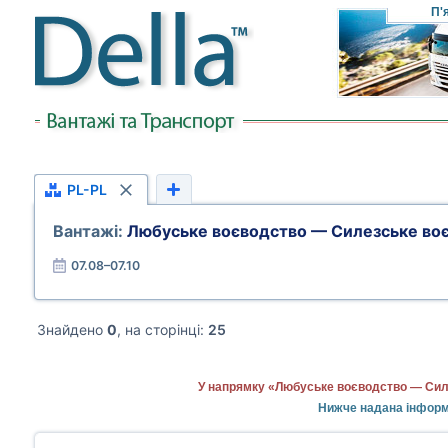
П'
PL-PL
Вантажі:
Любуське воєводство — Силезське во
07.08–07.10
Знайдено
0
, на сторінці:
25
У напрямку «Любуське воєводство — Силе
Нижче надана інформ