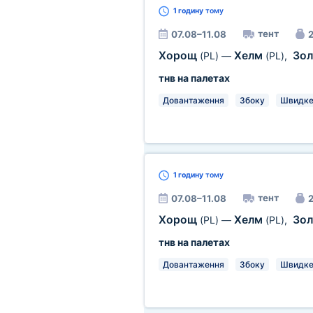
1 годину
тому
тент
07.08–11.08
2
Хорощ
Хелм
Зол
(PL)
—
(PL)
,
тнв на палетах
Довантаження
Збоку
Швидке
1 годину
тому
тент
07.08–11.08
2
Хорощ
Хелм
Зол
(PL)
—
(PL)
,
тнв на палетах
Довантаження
Збоку
Швидке