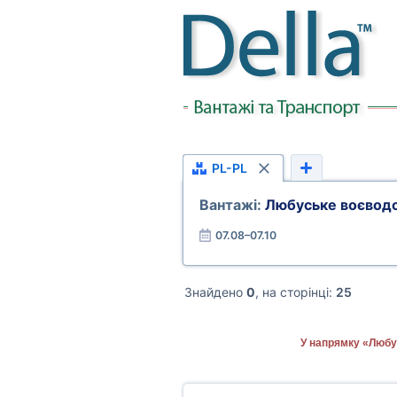
PL-PL
Вантажі:
Любуське воєводс
07.08–07.10
Знайдено
0
, на сторінці:
25
У напрямку «Любу