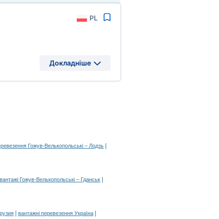
PL
Докладніше
|
еревезення Гожув-Велькопольські – Лодзь
|
вантажі Гожув-Велькопольські – Гданськ
|
|
Грузия
вантажні перевезення Україна