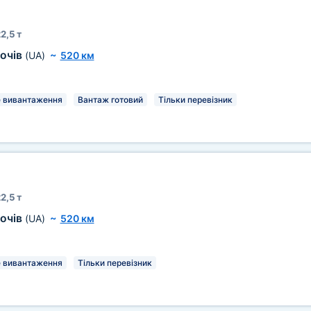
2,5 т
очів
(UA)
~
520 км
 вивантаження
Вантаж готовий
Тільки перевізник
2,5 т
очів
(UA)
~
520 км
 вивантаження
Тільки перевізник