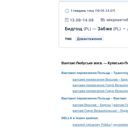
1 тиждень
тому (16:05 24.07)
мікроавто
13.08–14.08
Бидгощ
Забже
(PL)
—
(PL)
~
тнс
Довантаження
Вантажі Любуське воєв. — Куявсько-Пом
Вантажні перевезення Польща
– Транспор
вантажні перевезення Вроцлав – Бид
вантажні перевезення Гожув-Велькоп
вантажні перевезення Гожув-Велькоп
Вантажні перевезення Польща –
Вантажі
:
|
вантажі Вроцлав – Бидгощ
вантажі П
вантажі Гожув-Велькопольські – Лодз
DELLA в інших країнах
:
|
transport ciężarowy Polska
грузопере