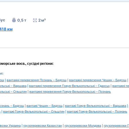
бус
0,5 т
2 м³
418 км
орське воєв., сусідні регіони:
т:
|
|
|
гощ
вантажні перевезення Познань – Бидгощ
вантажні перевезення Чешин – Бидгощ
|
|
ольські – Варшава
вантажні перевезення Гожув-Велькопольські – Гданськ
вантажні п
|
ольські – Ольштин
вантажні перевезення Гожув-Велькопольські – Познань
|
|
|
ознань – Бидгощ
вантажі Чешин – Бидгощ
вантажі Гожув-Велькопольські – Варшава
|
|
ь
вантажі Гожув-Велькопольські – Ольштин
вантажі Гожув-Велькопольські – Познань
|
|
|
возки Украина
грузоперевозки Казахстан
грузоперевозки Молдова
грузоперевозки 