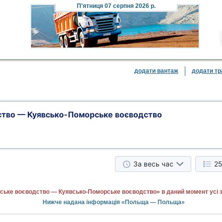
П'ятниця
07 серпня 2026 р.
додати вантаж
додати тр
тво — Куявсько-Поморське воєводство
За весь час
25
ське воєводство — Куявсько-Поморське воєводство» в даний момент усі 
Нижче надана інформація «Польща — Польща»