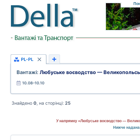
Пон
PL-PL
Вантажі:
Любуське воєводство — Великопольсь
10.08–10.10
Знайдено
0
, на сторінці:
25
У напрямку «Любуське воєводство — Велико
Нижче надана