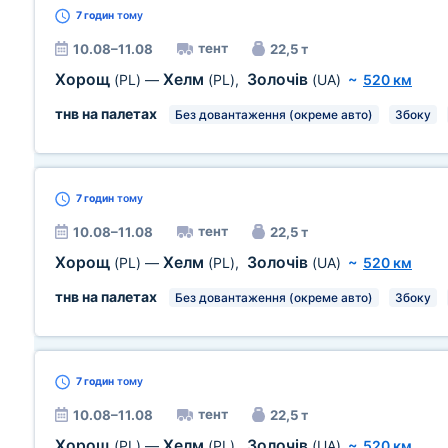
7 годин
тому
тент
10.08–11.08
22,5 т
Хорощ
Хелм
Золочів
(PL)
—
(PL)
,
(UA)
~
520 км
тнв на палетах
Без довантаження (окреме авто)
Збоку
7 годин
тому
тент
10.08–11.08
22,5 т
Хорощ
Хелм
Золочів
(PL)
—
(PL)
,
(UA)
~
520 км
тнв на палетах
Без довантаження (окреме авто)
Збоку
7 годин
тому
тент
10.08–11.08
22,5 т
Хорощ
Хелм
Золочів
(PL)
—
(PL)
,
(UA)
~
520 км