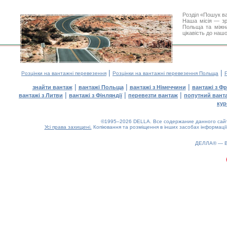
Розділ «Пошук в
Наша місія — зр
Польща та міжна
цікавість до наш
|
|
Розцінки на вантажні перевезення
Розцінки на вантажні перевезення Польща
|
|
|
знайти вантаж
вантажі Польща
вантажі з Німеччини
вантажі з Фр
|
|
|
вантажі з Литви
вантажі з Фінляндії
перевезти вантаж
попутний вант
кур
©1995–2026 DELLA. Все содержание данного сайта
Усі права захищені.
Копіювання та розміщення в інших засобах інформації
0.27(aws3)
100826-04:51:04
ДЕЛЛА® —