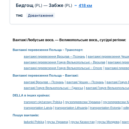
Бидгощ
Забже
(PL)
—
(PL)
~
418 км
тнс
Довантаження
Вантажі Любуське воєв. — Великопольське воєв., сусідні регіони:
Вантажні перевезення Польща
– Транспорт:
|
вантажні перевезення Вроцлав – Познань
вантажні перевезення Чеши
|
вантажні перевезення Гожув-Велькопольські – Вроцлав
вантажні пере
|
вантажні перевезення Гожув-Велькопольські – Ополє
вантажні перев
Вантажні перевезення Польща –
Вантажі
:
|
|
вантажі Вроцлав – Познань
вантажі Чешин – Познань
вантажі Гожув-
|
вантажі Гожув-Велькопольські – Гданськ
вантажі Гожув-Велькопольськ
DELLA в інших країнах
:
|
|
transport ciężarowy Polska
грузоперевозки Украина
грузоперевозки К
|
|
|
transportation Latvia
transportation Lithuania
transportation Estonia
odle
Пошук вантажів
:
|
|
|
|
ładunki Polska
грузы Украина
грузы Казахстан
грузы Молдова
вант