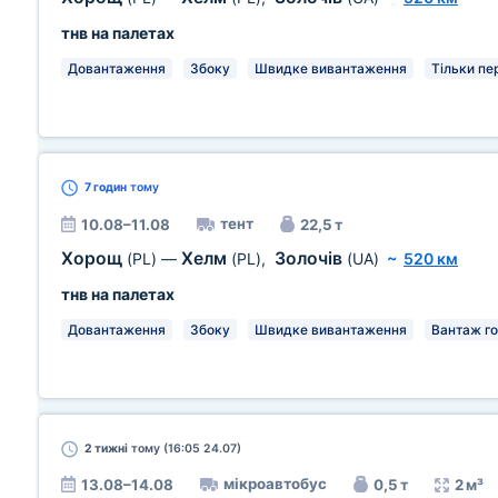
тнв на палетах
Довантаження
Збоку
Швидке вивантаження
Тільки пе
7 годин
тому
тент
10.08–11.08
22,5 т
Хорощ
Хелм
Золочів
(PL)
—
(PL)
,
(UA)
~
520 км
тнв на палетах
Довантаження
Збоку
Швидке вивантаження
Вантаж г
2 тижні
тому (16:05 24.07)
мікроавтобус
13.08–14.08
0,5 т
2 м³