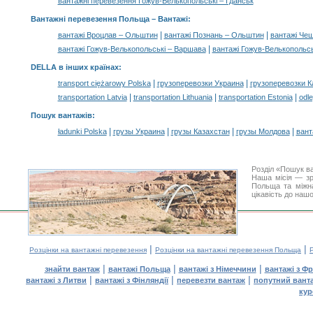
вантажні перевезення Гожув-Велькопольські – Гданськ
Вантажні перевезення Польща –
Вантажі
:
|
|
вантажі Вроцлав – Ольштин
вантажі Познань – Ольштин
вантажі Че
|
вантажі Гожув-Велькопольські – Варшава
вантажі Гожув-Велькопольсь
DELLA в інших країнах
:
|
|
transport ciężarowy Polska
грузоперевозки Украина
грузоперевозки К
|
|
|
transportation Latvia
transportation Lithuania
transportation Estonia
odle
Пошук вантажів
:
|
|
|
|
ładunki Polska
грузы Украина
грузы Казахстан
грузы Молдова
вант
Розділ «Пошук в
Наша місія — зр
Польща та міжна
цікавість до наш
|
|
Розцінки на вантажні перевезення
Розцінки на вантажні перевезення Польща
|
|
|
знайти вантаж
вантажі Польща
вантажі з Німеччини
вантажі з Фр
|
|
|
вантажі з Литви
вантажі з Фінляндії
перевезти вантаж
попутний вант
кур