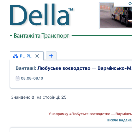
С
PL-PL
Вантажі:
Любуське воєводство — Вармінсько-М
08.08–08.10
Знайдено
0
, на сторінці:
25
У напрямку «Любуське воєводство — Вармінськ
Нижче надана