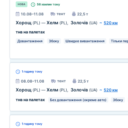
56 хвилин
тому
НОВА
тент
10.08–11.08
22,5 т
Хорощ
Хелм
Золочів
(PL)
—
(PL)
,
(UA)
~
520 км
тнв на палетах
Довантаження
Збоку
Швидке вивантаження
Тільки пе
1 годину
тому
тент
08.08–11.08
22,5 т
Хорощ
Хелм
Золочів
(PL)
—
(PL)
,
(UA)
~
520 км
тнв на палетах
Без довантаження (окреме авто)
Збоку
1 годину
тому