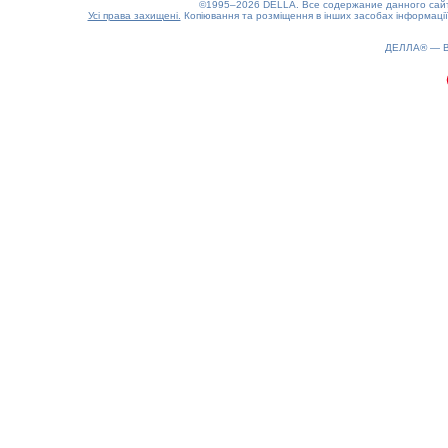
©1995–2026 DELLA. Все содержание данного сайта
Усі права захищені.
Копіювання та розміщення в інших засобах інформації
0.21(aws4)
080826-17:18:51
ДЕЛЛА® —