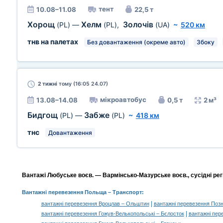
тент
10.08–11.08
22,5 т
Хорощ
Хелм
Золочів
(PL)
—
(PL)
,
(UA)
~
520 км
тнв на палетах
Без довантаження (окреме авто)
Збоку
2 тижні
тому (16:05 24.07)
мікроавтобус
13.08–14.08
0,5 т
2 м³
Бидгощ
Забже
(PL)
—
(PL)
~
418 км
тнс
Довантаження
Вантажі Любуське воєв. — Вармінсько-Мазурське воєв., сусідні рег
Вантажні перевезення Польща
– Транспорт:
|
вантажні перевезення Вроцлав – Ольштин
вантажні перевезення Поз
|
вантажні перевезення Гожув-Велькопольські – Бєлосток
вантажні пер