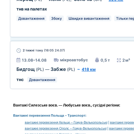
тнв на палетах
Довантаження
Збоку
Швидке вивантаження
Тільки пе
2 тижні
тому (16:05 24.07)
мікроавтобус
13.08–14.08
0,5 т
2 м³
Бидгощ
Забже
(PL)
—
(PL)
~
418 км
тнс
Довантаження
Вантажі Силезське воєв. — Любуське воєв., сусідні регіони:
Вантажні перевезення Польща
– Транспорт:
|
вантажні перевезення Кельце – Гожув-Велькопольські
вантажні перев
|
вантажні перевезення Ополє – Гожув-Велькопольські
вантажні переве