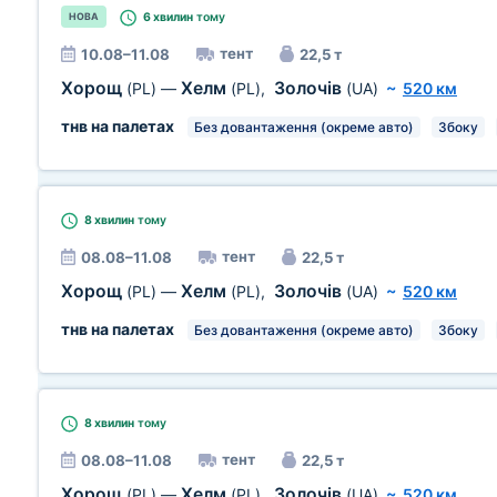
6 хвилин
тому
НОВА
тент
10.08–11.08
22,5 т
Хорощ
Хелм
Золочів
(PL)
—
(PL)
,
(UA)
~
520 км
тнв на палетах
Без довантаження (окреме авто)
Збоку
8 хвилин
тому
тент
08.08–11.08
22,5 т
Хорощ
Хелм
Золочів
(PL)
—
(PL)
,
(UA)
~
520 км
тнв на палетах
Без довантаження (окреме авто)
Збоку
8 хвилин
тому
тент
08.08–11.08
22,5 т
Хорощ
Хелм
Золочів
(PL)
—
(PL)
,
(UA)
~
520 км