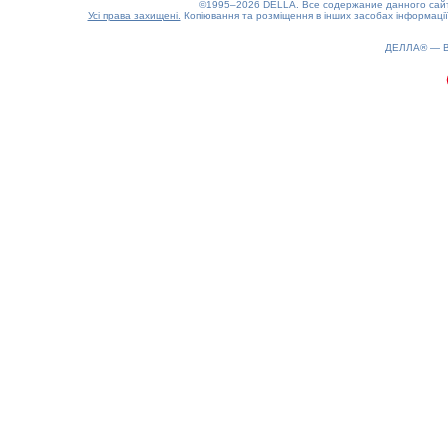
©1995–2026 DELLA. Все содержание данного сайта
Усі права захищені.
Копіювання та розміщення в інших засобах інформації
0.15(aws4)
080826-14:00:57
ДЕЛЛА® —