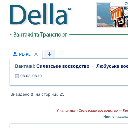
С
PL-PL
Вантажі:
Силезське воєводство — Любуське во
08.08–08.10
Знайдено
0
, на сторінці:
25
У напрямку «Силезське воєводство — Люб
Нижче надана