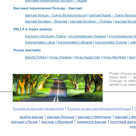
вантажні перевезення Катовіце – Чешин
Вантажні перевезення Польща –
Вантажі
:
|
вантажі Кельце – Гожув-Велькопольські
вантажі Краків – Гожув-Велько
|
|
вантажі Катовіце – Вроцлав
вантажі Катовіце – Познань
вантажі Като
DELLA в інших країнах
:
|
|
transport ciężarowy Polska
грузоперевозки Украина
грузоперевозки К
|
|
|
transportation Latvia
transportation Lithuania
transportation Estonia
odle
Пошук вантажів
:
|
|
|
|
ładunki Polska
грузы Украина
грузы Казахстан
грузы Молдова
вант
Розділ «Пошук в
Наша місія — зр
Польща та міжна
цікавість до наш
|
|
Розцінки на вантажні перевезення
Розцінки на вантажні перевезення Польща
|
|
|
знайти вантаж
вантажі Польща
вантажі з Німеччини
вантажі з Фр
|
|
|
вантажі з Литви
вантажі з Фінляндії
перевезти вантаж
попутний вант
кур