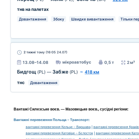
тнв на палетах
Довантаження
Збоку
Швидке вивантаження
Тільки пе
2 тижні
тому (16:05 24.07)
мікроавтобус
13.08–14.08
0,5 т
2 м³
Бидгощ
Забже
(PL)
—
(PL)
~
418 км
тнс
Довантаження
Вантажі Силезське воєв. — Мазовецьке воєв., сусідні регіони:
Вантажні перевезення Польща
– Транспорт:
|
вантажні перевезення Кельце – Варшава
вантажні перевезення Кракі
|
вантажні перевезення Катовіце – Бєлосток
вантажні перевезення Като