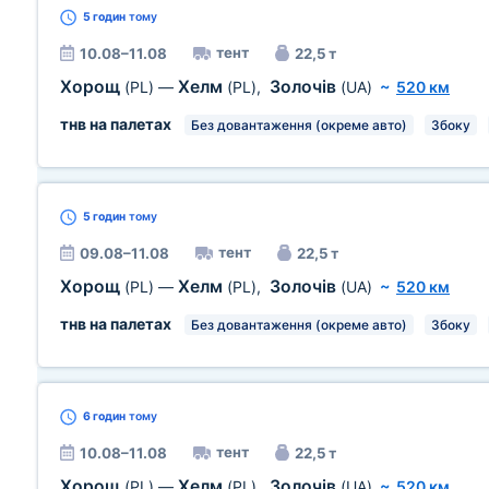
5 годин
тому
тент
10.08–11.08
22,5 т
Хорощ
Хелм
Золочів
(PL)
—
(PL)
,
(UA)
~
520 км
тнв на палетах
Без довантаження (окреме авто)
Збоку
5 годин
тому
тент
09.08–11.08
22,5 т
Хорощ
Хелм
Золочів
(PL)
—
(PL)
,
(UA)
~
520 км
тнв на палетах
Без довантаження (окреме авто)
Збоку
6 годин
тому
тент
10.08–11.08
22,5 т
Хорощ
Хелм
Золочів
(PL)
—
(PL)
,
(UA)
~
520 км