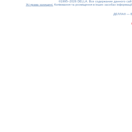
©1995–2026 DELLA. Все содержание данного сайта
Усі права захищені.
Копіювання та розміщення в інших засобах інформації
0.2(aws2)
090826-01:26:55
ДЕЛЛА® —