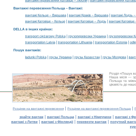
|
вантажні перевезення Катовіце – Люблін
вантажні перевезення Катові
Вантажні перевезення Польща –
Вантажі
:
|
|
вантажі Кельце – Варшава
вантажі Краків – Варшава
вантажі Лодзь 
|
|
вантажі Катовіце – Кельце
вантажі Катовіце – Лодзь
вантажі Катовіце 
DELLA в інших країнах
:
|
|
transport ciężarowy Polska
грузоперевозки Украина
грузоперевозки К
|
|
|
transportation Latvia
transportation Lithuania
transportation Estonia
odle
Пошук вантажів
:
|
|
|
|
ładunki Polska
грузы Украина
грузы Казахстан
грузы Молдова
вант
Розділ «Пошук в
Наша місія — зр
Польща та міжна
цікавість до наш
|
|
Розцінки на вантажні перевезення
Розцінки на вантажні перевезення Польща
|
|
|
знайти вантаж
вантажі Польща
вантажі з Німеччини
вантажі з Фр
|
|
|
вантажі з Литви
вантажі з Фінляндії
перевезти вантаж
попутний вант
кур