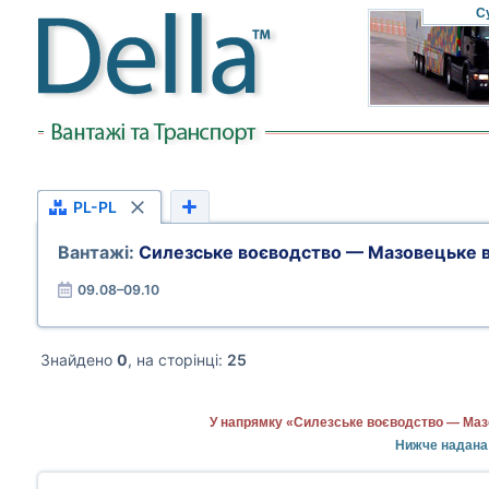
С
PL-PL
Вантажі:
Силезське воєводство — Мазовецьке 
09.08–09.10
Знайдено
0
, на сторінці:
25
У напрямку «Силезське воєводство — Мазо
Нижче надана