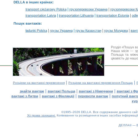
DELLA в інших країнах
:
|
|
transport ciężarowy Polska
грузоперевозки Украина
грузоперевозки К
|
|
|
transportation Latvia
transportation Lithuania
transportation Estonia
odle
Пошук вантажів
:
|
|
|
|
ładunki Polska
грузы Украина
грузы Казахстан
грузы Молдова
вант
Розділ «Пошук в
Наша місія — зр
Польща та міжна
цікавість до наш
|
|
Розцінки на вантажні перевезення
Розцінки на вантажні перевезення Польща
|
|
|
знайти вантаж
вантажі Польща
вантажі з Німеччини
вантажі з Фр
|
|
|
вантажі з Литви
вантажі з Фінляндії
перевезти вантаж
попутний вант
кур
©1995–2026 DELLA. Все содержание данного сайта
Усі права захищені.
Копіювання та розміщення в інших засобах інформації
0.17(aws4)
080826-08:29:38
ДЕЛЛА® —