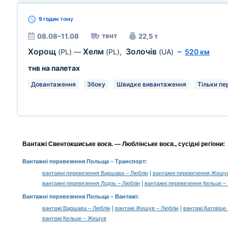
9 годин
тому
тент
08.08–11.08
22,5 т
Хорощ
Хелм
Золочів
(PL)
—
(PL)
,
(UA)
~
520 км
тнв на палетах
Довантаження
Збоку
Швидке вивантаження
Тільки пе
Вантажі Свентокшиське воєв. — Люблінське воєв., сусідні регіони:
Вантажні перевезення Польща
– Транспорт:
|
вантажні перевезення Варшава – Люблін
вантажні перевезення Жешув
|
вантажні перевезення Лодзь – Люблін
вантажні перевезення Кельце –
Вантажні перевезення Польща –
Вантажі
:
|
|
вантажі Варшава – Люблін
вантажі Жешув – Люблін
вантажі Катовіце
вантажі Кельце – Жешув