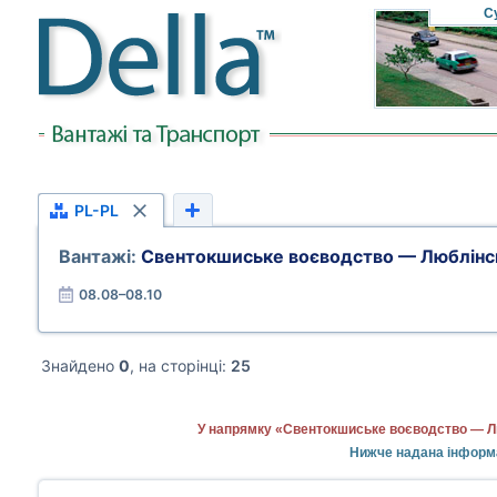
С
PL-PL
Вантажі:
Свентокшиське воєводство — Люблінс
08.08–08.10
Знайдено
0
, на сторінці:
25
У напрямку «Свентокшиське воєводство — Лю
Нижче надана інформ