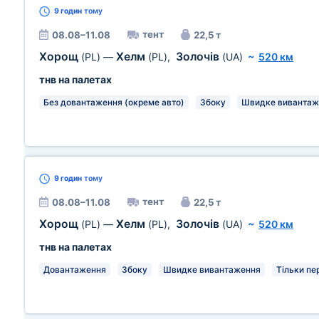
9 годин
тому
тент
08.08–11.08
22,5 т
Хорощ
Хелм
Золочів
(PL)
—
(PL)
,
(UA)
~
520 км
тнв на палетах
Без довантаження (окреме авто)
Збоку
Швидке вивантаж
9 годин
тому
тент
08.08–11.08
22,5 т
Хорощ
Хелм
Золочів
(PL)
—
(PL)
,
(UA)
~
520 км
тнв на палетах
Довантаження
Збоку
Швидке вивантаження
Тільки пе