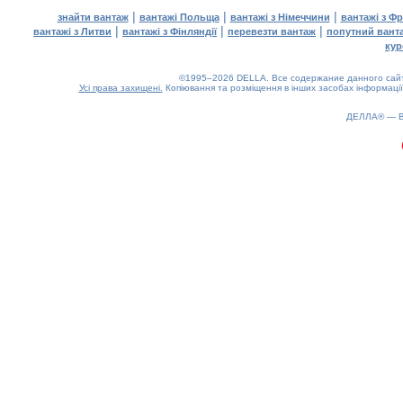
|
|
|
знайти вантаж
вантажі Польща
вантажі з Німеччини
вантажі з Фр
|
|
|
вантажі з Литви
вантажі з Фінляндії
перевезти вантаж
попутний вант
кур
©1995–2026 DELLA. Все содержание данного сайта
Усі права захищені.
Копіювання та розміщення в інших засобах інформації
0.2(aws2)
070826-01:01:47
ДЕЛЛА® —