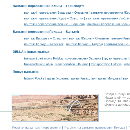
Вантажні перевезення Польща
– Транспорт:
|
вантажні перевезення Варшава – Ольштин
вантажні перевезення Же
|
вантажні перевезення Лодзь – Ольштин
вантажні перевезення Люблі
|
вантажні перевезення Кельце – Варшава
вантажні перевезення Кельц
Вантажні перевезення Польща –
Вантажі
:
|
|
вантажі Варшава – Ольштин
вантажі Жешув – Ольштин
вантажі Кат
|
|
вантажі Кельце – Бєлосток
вантажі Кельце – Бидгощ
вантажі Кельце 
DELLA в інших країнах
:
|
|
transport ciężarowy Polska
грузоперевозки Украина
грузоперевозки К
|
|
|
transportation Latvia
transportation Lithuania
transportation Estonia
odle
Пошук вантажів
:
|
|
|
|
ładunki Polska
грузы Украина
грузы Казахстан
грузы Молдова
вант
Розділ «Пошук в
Наша місія — зр
Польща та міжна
цікавість до наш
|
|
Розцінки на вантажні перевезення
Розцінки на вантажні перевезення Польща