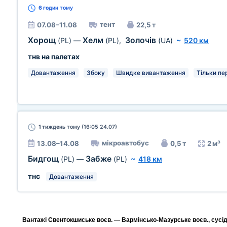
6 годин
тому
тент
07.08–11.08
22,5 т
Хорощ
Хелм
Золочів
(PL)
—
(PL)
,
(UA)
~
520 км
тнв на палетах
Довантаження
Збоку
Швидке вивантаження
Тільки пе
1 тиждень
тому (16:05 24.07)
мікроавтобус
13.08–14.08
0,5 т
2 м³
Бидгощ
Забже
(PL)
—
(PL)
~
418 км
тнс
Довантаження
Вантажі Свентокшиське воєв. — Вармінсько-Мазурське воєв., сусідн