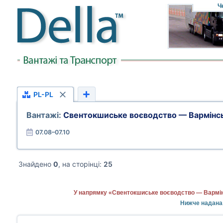
Ч
PL-PL
Вантажі:
Свентокшиське воєводство — Вармінс
07.08–07.10
Знайдено
0
, на сторінці:
25
У напрямку «Свентокшиське воєводство — Вармін
Нижче надана