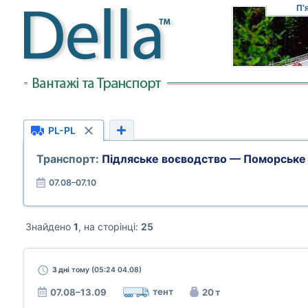
П'
PL-PL
Транспорт:
Підляське воєводство — Поморське
07.08–07.10
Знайдено
1
, на сторінці:
25
3 дні
тому (05:24 04.08)
тент
07.08–13.09
20 т