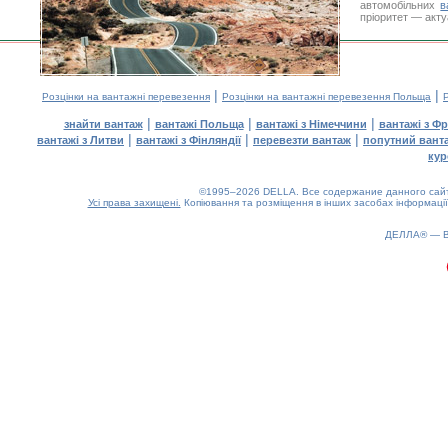
автомобільних
в
пріоритет — акту
|
|
Розцінки на вантажні перевезення
Розцінки на вантажні перевезення Польща
|
|
|
знайти вантаж
вантажі Польща
вантажі з Німеччини
вантажі з Фр
|
|
|
вантажі з Литви
вантажі з Фінляндії
перевезти вантаж
попутний вант
кур
©1995–2026 DELLA. Все содержание данного сайта
Усі права захищені.
Копіювання та розміщення в інших засобах інформації
0.23(aws3)
070826-20:32:44
ДЕЛЛА® —