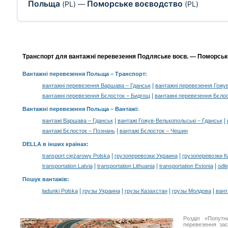
Польща
Поморське воєводство
(PL)
—
(PL)
Транспорт для вантажні перевезення Подляське воєв. — Поморське в
Вантажні перевезення Польща
– Транспорт:
|
вантажні перевезення Варшава – Гданськ
вантажні перевезення Гожув
|
вантажні перевезення Бєлосток – Бидгощ
вантажні перевезення Бєло
Вантажні перевезення Польща –
Вантажі
:
|
|
вантажі Варшава – Гданськ
вантажі Гожув-Велькопольські – Гданськ
|
вантажі Бєлосток – Познань
вантажі Бєлосток – Чешин
DELLA в інших країнах
:
|
|
transport ciężarowy Polska
грузоперевозки Украина
грузоперевозки К
|
|
|
transportation Latvia
transportation Lithuania
transportation Estonia
odle
Пошук вантажів
:
|
|
|
|
ładunki Polska
грузы Украина
грузы Казахстан
грузы Молдова
вант
Розділ «Попут
перевезення за