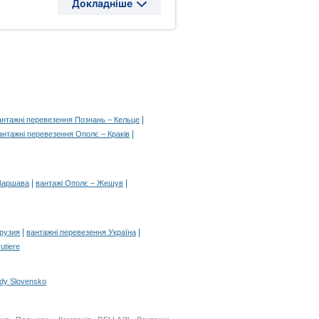
Докладніше
|
антажні перевезення Познань – Кельце
|
антажні перевезення Ополє – Краків
|
|
 Варшава
вантажі Ополє – Жешув
|
|
Грузия
вантажні перевезення Україна
rutiere
ady Slovensko