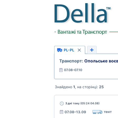
PL-PL
Транспорт:
Опольське воє
07.08–07.10
Знайдено
1
, на сторінці:
25
3 дні
тому (05:24 04.08)
тент
07.08–13.09