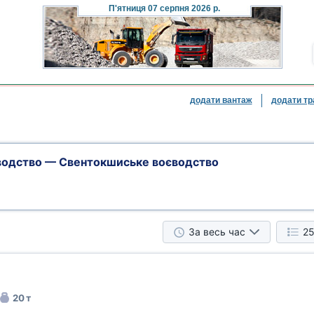
П'ятниця
07 серпня 2026 р.
додати вантаж
додати тр
водство — Свентокшиське воєводство
За весь час
25
20 т