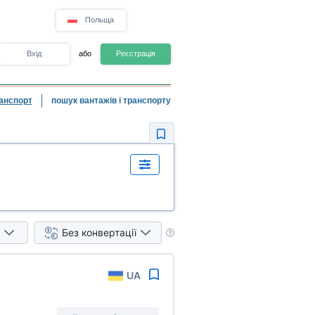
Польща
Вхід
або
Реєстрація
анспорт
пошук вантажів і транспорту
Без конвертації
UA