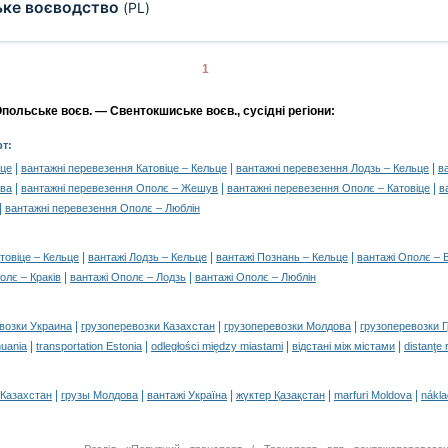
ке воєводство
(PL)
1
польське воєв. — Свентокшиське воєв., сусідні регіони:
т:
|
|
|
ьце
вантажні перевезення Катовіце – Кельце
вантажні перевезення Лодзь – Кельце
в
|
|
|
ава
вантажні перевезення Ополє – Жешув
вантажні перевезення Ополє – Катовіце
в
|
вантажні перевезення Ополє – Люблін
|
|
|
товіце – Кельце
вантажі Лодзь – Кельце
вантажі Познань – Кельце
вантажі Ополє –
|
|
олє – Краків
вантажі Ополє – Лодзь
вантажі Ополє – Люблін
|
|
|
возки Украина
грузоперевозки Казахстан
грузоперевозки Молдова
грузоперевозки 
|
|
|
|
huania
transportation Estonia
odległości między miastami
відстані між містами
distanţe 
|
|
|
|
|
 Казахстан
грузы Молдова
вантажі Україна
жүктер Қазақстан
marfuri Moldova
nákl