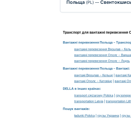
Польща
Свентокшись
(PL)
—
Транспорт для вантажні перевезення О
Вантажні перевезення Польща
– Транспор
вантажні перевезення Вроцлав – Кел
вантажні перевезення Ополє – Варш
вантажні перевезення Ополє – Лодзь
Вантажні перевезення Польща –
Вантажі
:
|
вантажі Вроцлав – Кельце
вантажі Ка
|
вантажі Ополє – Катовіце
вантажі Оп
DELLA в інших країнах
:
|
transport ciężarowy Polska
грузопере
|
transportation Latvia
transportation Lit
Пошук вантажів
:
|
|
ładunki Polska
грузы Украина
грузы