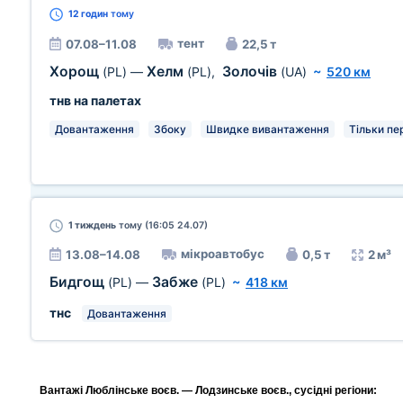
12 годин
тому
тент
07.08–11.08
22,5 т
Хорощ
Хелм
Золочів
(PL)
—
(PL)
,
(UA)
~
520 км
тнв на палетах
Довантаження
Збоку
Швидке вивантаження
Тільки пе
1 тиждень
тому (16:05 24.07)
мікроавтобус
13.08–14.08
0,5 т
2 м³
Бидгощ
Забже
(PL)
—
(PL)
~
418 км
тнс
Довантаження
Вантажі Люблінське воєв. — Лодзинське воєв., сусідні регіони: