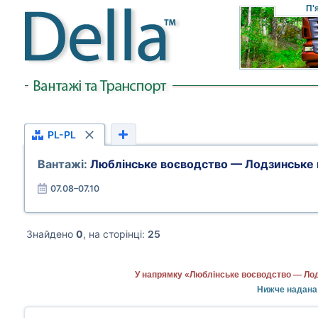
П'
PL-PL
Вантажі:
Люблінське воєводство — Лодзинське
07.08–07.10
Знайдено
0
, на сторінці:
25
У напрямку «Люблінське воєводство — Лод
Нижче надана