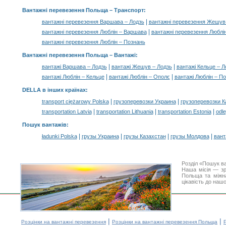
Вантажні перевезення Польща
– Транспорт:
|
вантажні перевезення Варшава – Лодзь
вантажні перевезення Жешув
|
вантажні перевезення Люблін – Варшава
вантажні перевезення Люблін
вантажні перевезення Люблін – Познань
Вантажні перевезення Польща –
Вантажі
:
|
|
вантажі Варшава – Лодзь
вантажі Жешув – Лодзь
вантажі Кельце – Л
|
|
вантажі Люблін – Кельце
вантажі Люблін – Ополє
вантажі Люблін – П
DELLA в інших країнах
:
|
|
transport ciężarowy Polska
грузоперевозки Украина
грузоперевозки К
|
|
|
transportation Latvia
transportation Lithuania
transportation Estonia
odle
Пошук вантажів
:
|
|
|
|
ładunki Polska
грузы Украина
грузы Казахстан
грузы Молдова
вант
Розділ «Пошук в
Наша місія — зр
Польща та міжна
цікавість до наш
|
|
Розцінки на вантажні перевезення
Розцінки на вантажні перевезення Польща