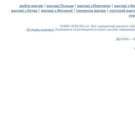
|
|
|
знайти вантаж
вантажі Польща
вантажі з Німеччини
вантажі з Фр
|
|
|
вантажі з Литви
вантажі з Фінляндії
перевезти вантаж
попутний вант
кур
©1995–2026 DELLA. Все содержание данного сайта
Усі права захищені.
Копіювання та розміщення в інших засобах інформації
0.17(aws4)
070826-06:59:15
ДЕЛЛА® —