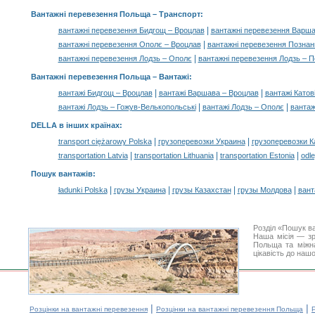
Вантажні перевезення Польща
– Транспорт:
|
вантажні перевезення Бидгощ – Вроцлав
вантажні перевезення Варша
|
вантажні перевезення Ополє – Вроцлав
вантажні перевезення Познан
|
вантажні перевезення Лодзь – Ополє
вантажні перевезення Лодзь – 
Вантажні перевезення Польща –
Вантажі
:
|
|
вантажі Бидгощ – Вроцлав
вантажі Варшава – Вроцлав
вантажі Катов
|
|
вантажі Лодзь – Гожув-Велькопольські
вантажі Лодзь – Ополє
вантаж
DELLA в інших країнах
:
|
|
transport ciężarowy Polska
грузоперевозки Украина
грузоперевозки К
|
|
|
transportation Latvia
transportation Lithuania
transportation Estonia
odle
Пошук вантажів
:
|
|
|
|
ładunki Polska
грузы Украина
грузы Казахстан
грузы Молдова
вант
Розділ «Пошук в
Наша місія — зр
Польща та міжна
цікавість до наш
|
|
Розцінки на вантажні перевезення
Розцінки на вантажні перевезення Польща