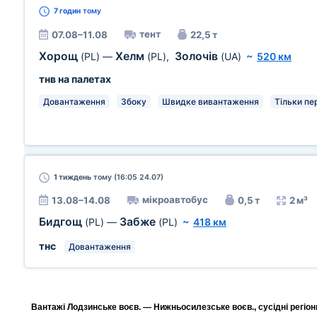
7 годин
тому
тент
07.08–11.08
22,5 т
Хорощ
Хелм
Золочів
(PL)
—
(PL)
,
(UA)
~
520 км
тнв на палетах
Довантаження
Збоку
Швидке вивантаження
Тільки пе
1 тиждень
тому (16:05 24.07)
мікроавтобус
13.08–14.08
0,5 т
2 м³
Бидгощ
Забже
(PL)
—
(PL)
~
418 км
тнс
Довантаження
Вантажі Лодзинське воєв. — Нижньосилезське воєв., сусідні регіон