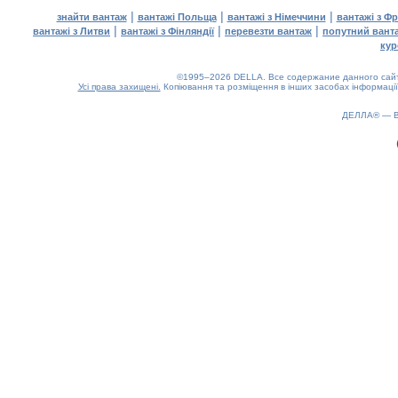
|
|
|
знайти вантаж
вантажі Польща
вантажі з Німеччини
вантажі з Фр
|
|
|
вантажі з Литви
вантажі з Фінляндії
перевезти вантаж
попутний вант
кур
©1995–2026 DELLA. Все содержание данного сайта
Усі права захищені.
Копіювання та розміщення в інших засобах інформації
0.24(aws2)
070826-01:22:34
ДЕЛЛА® —