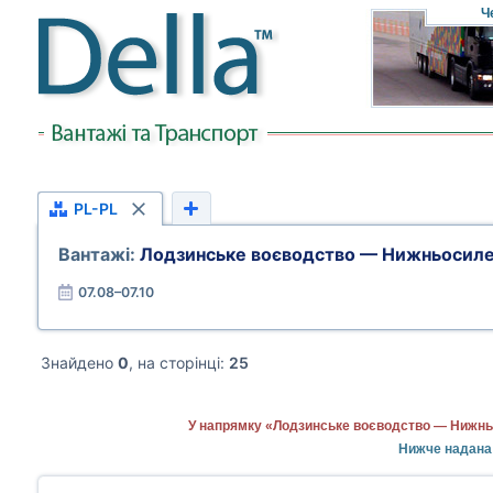
Ч
PL-PL
Вантажі:
Лодзинське воєводство — Нижньосиле
07.08–07.10
Знайдено
0
, на сторінці:
25
У напрямку «Лодзинське воєводство — Нижньо
Нижче надана