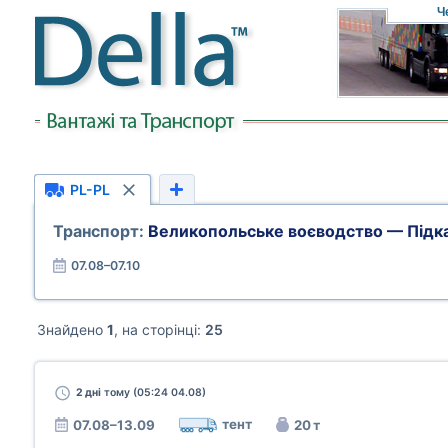
Ч
PL-PL
Транспорт:
Великопольське воєводство — Підк
07.08–07.10
Знайдено
1
, на сторінці:
25
2 дні
тому (05:24 04.08)
тент
07.08–13.09
20 т