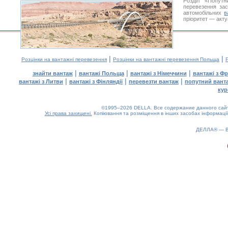
Розділ «Попут
перевезення за
автомобільних
в
пріоритет — акту
|
|
Розцінки на вантажні перевезення
Розцінки на вантажні перевезення Польща
|
|
|
знайти вантаж
вантажі Польща
вантажі з Німеччини
вантажі з Фр
|
|
|
вантажі з Литви
вантажі з Фінляндії
перевезти вантаж
попутний вант
кур
©1995–2026 DELLA. Все содержание данного сайта
Усі права захищені.
Копіювання та розміщення в інших засобах інформації
0.15(aws2)
070826-01:26:36
ДЕЛЛА® —