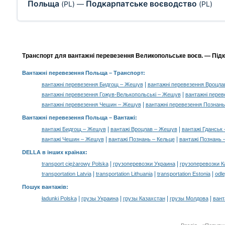
Польща
Подкарпатське воєводство
(PL)
—
(PL)
Транспорт для вантажні перевезення Великопольське воєв. — Підкар
Вантажні перевезення Польща
– Транспорт:
|
вантажні перевезення Бидгощ – Жешув
вантажні перевезення Вроцл
|
вантажні перевезення Гожув-Велькопольські – Жешув
вантажні пере
|
вантажні перевезення Чешин – Жешув
вантажні перевезення Познань
Вантажні перевезення Польща –
Вантажі
:
|
|
вантажі Бидгощ – Жешув
вантажі Вроцлав – Жешув
вантажі Гданськ
|
|
вантажі Чешин – Жешув
вантажі Познань – Кельце
вантажі Познань –
DELLA в інших країнах
:
|
|
transport ciężarowy Polska
грузоперевозки Украина
грузоперевозки К
|
|
|
transportation Latvia
transportation Lithuania
transportation Estonia
odle
Пошук вантажів
:
|
|
|
|
ładunki Polska
грузы Украина
грузы Казахстан
грузы Молдова
вант