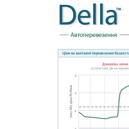
Ціни на вантажні перевезення Казахс
Динаміка зміни
(статистика цін на перев
6
тент 20т, ціна PLN/км
5
4
3