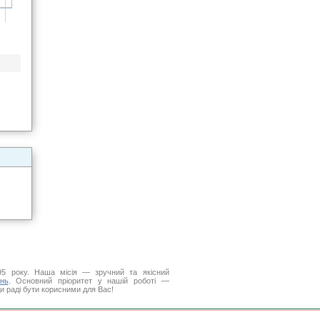
5 року. Наша місія — зручний та якісний
нь
. Основний пріоритет у нашій роботі —
ди раді бути корисними для Вас!