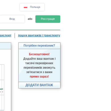
Польща
Вхід
або
Реєстрація
анспорт
пошук вантажів і транспорту
Потрібен перевізник?
Безкоштовно!
Додайте ваш вантаж і
тисячі перевірених
перевізників зможуть
зв’язатися з вами
прямо зараз!
ДОДАТИ ВАНТАЖ