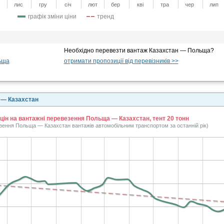
лис
гру
січ
лют
бер
кві
тра
чер
лип
графік зміни ціни
тренд
Необхідно перевезти вантаж Казахстан — Польща?
ьща
отримати пропозиції від перевізників >>
 — Казахстан
 цін на вантажні перевезення Польща — Казахстан, тент 20 тонн
езення Польща — Казахстан вантажів автомобільним транспортом за останній рік)