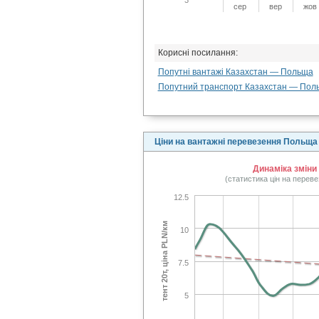
сер
вер
жов
Корисні посилання:
Попутні вантажі Казахстан — Польща
Попутний транспорт Казахстан — Пол
Ціни на вантажні перевезення Польща
Динаміка зміни
(статистика цін на перев
12.5
тент 20т, ціна PLN/км
10
7.5
5