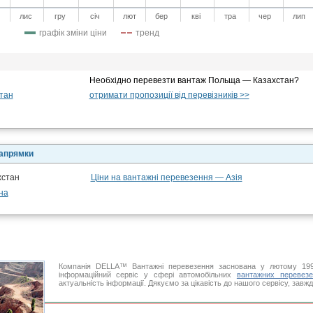
лис
гру
січ
лют
бер
кві
тра
чер
лип
графік зміни ціни
тренд
Необхідно перевезти вантаж Польща — Казахстан?
тан
отримати пропозиції від перевізників >>
напрямки
хстан
Ціни на вантажні перевезення — Азія
на
Компанія DELLA™ Вантажні перевезення заснована у лютому 199
інформаційний сервіс у сфері автомобільних
вантажних перевезе
актуальність інформації. Дякуємо за цікавість до нашого сервісу, завж