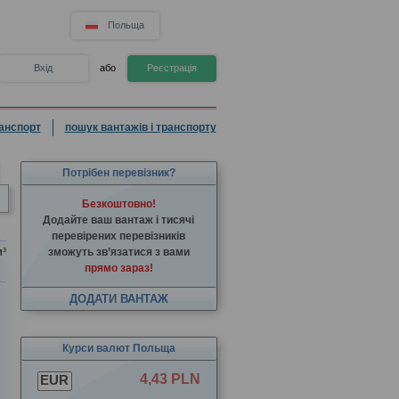
Польща
Вхід
або
Реєстрація
анспорт
пошук вантажів і транспорту
Потрібен перевізник?
Безкоштовно!
Додайте ваш вантаж і тисячі
перевірених перевізників
³
зможуть зв’язатися з вами
прямо зараз!
ДОДАТИ ВАНТАЖ
Курси валют Польща
4,43 PLN
EUR