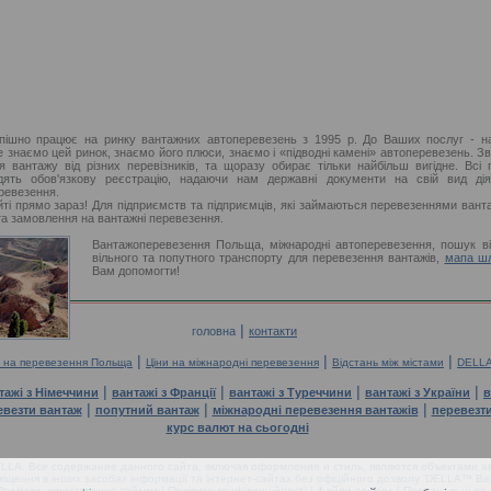
шно працює на ринку вантажних автоперевезень з 1995 р. До Ваших послуг - наш 
 знаємо цей ринок, знаємо його плюси, знаємо і «підводні камені» автоперевезень. 
ня вантажу від різних перевізників, та щоразу обирає тільки найбільш вигідне. Всі
ять обов'язкову реєстрацію, надаючи нам державні документи на свій вид діяль
ревезення.
і прямо зараз! Для підприємств та підприємців, які займаються перевезеннями вант
а замовлення на вантажні перевезення.
Вантажоперевезення Польща, міжнародні автоперевезення, пошук ві
вільного та попутного транспорту для перевезення вантажів,
мапа ш
Вам допомогти!
|
головна
контакти
|
|
|
и на перевезення Польща
Ціни на міжнародні перевезення
Відстань між містами
DELLA
|
|
|
|
тажі з Німеччини
вантажі з Франції
вантажі з Туреччини
вантажі з України
в
|
|
|
евезти вантаж
попутний вантаж
міжнародні перевезення вантажів
перевезт
курс валют на сьогодні
LA. Все содержание данного сайта, включая оформление и стиль, являются объектами ав
іщення в інших засобах інформації та інтернет-сайтах без офіційного дозволу 'DELLA™ Ван
Правила користування сайтом
|
Політика конфіденційності
|
Файли cookies
|
Персональні дан