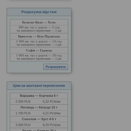
Розрахунок відстані
Бельско-Бяла — Хелм
480 км, час у дорозі — 5 год
час вантажного перевезення — 2 дні
Брюссель — Біла Підляська
1 460 км, час у дорозі — 14 год
час вантажного перевезення — 3 дні
Софія — Гданськ
1 860 км, час у дорозі — 18 год
час вантажного перевезення — 3 дні
Ціни на вантажні перевезення
Варшава — Корчова 6 т
2
000 PLN
5,22 PLN/км
Легница — Кельце 15 т
1
700 PLN
4,21 PLN/км
Соколов — Хуст 4-5 т
3
000 PLN
8,29 PLN/км
Лодзь — Єреван 22 т