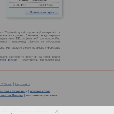
5
000 PLN
1,66 PLN/км
20-річний досвід організації внутрішніх та
Звернувшись до нас, Замовник завжди отримує
 перевізники DELLA (компанії, що професійно
ності, наприклад, ліцензію на міжнародні
ажів, ми надаємо виключно якісну інформацію
льних вантажів та попутних вантажів, пошук
ляхів Польща
— звертайтесь, ми завжди раді
|
™ Classic
Карта сайта
|
антажі з Казахстану
вантажі з Італії
|
и вантаж Польща
вантажні перевезення
торского права.
тажні перевезення' - не дозволяється.
і