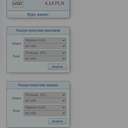
4,14 PLN
USD
Курс валют
Пошук попутних вантажів
Звідки:
Куди:
Пошук попутних машин
Звідки:
Куди: