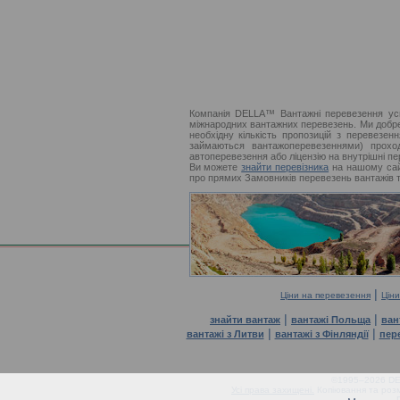
Компанія DELLA™ Вантажні перевезення успі
міжнародних вантажних перевезень. Ми добре
необхідну кількість пропозицій з перевезен
займаються вантажоперевезеннями) проход
автоперевезення або ліцензію на внутрішні пе
Ви можете
знайти перевізника
на нашому сайт
про прямих Замовників перевезень вантажів т
|
Ціни на перевезення
Цін
|
|
знайти вантаж
вантажі Польща
ван
|
|
вантажі з Литви
вантажі з Фінляндії
пер
©1995–2026 DEL
Усі права захищені.
Копіювання та розм