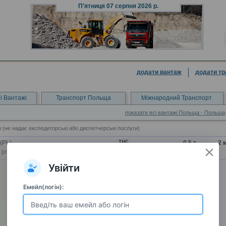
П'ятниця
07 серпня 2026 р.
додати вантаж
додати тр
і Вантажі
Транспорт Польща
Міжнародний Транспорт
показати всі вантажі Польща - Польща
(не надає експедиторські або диспетчерські послуги)
тнс
(PL)
0,5 т
2
м
, przeprowadzki, довантаження
Увійти
Емейл(логін):