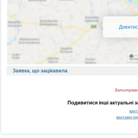
Дивитис
Заявка, що зацікавила
Запитуван
Подивитися інші актуальні 
вант
вантажні п