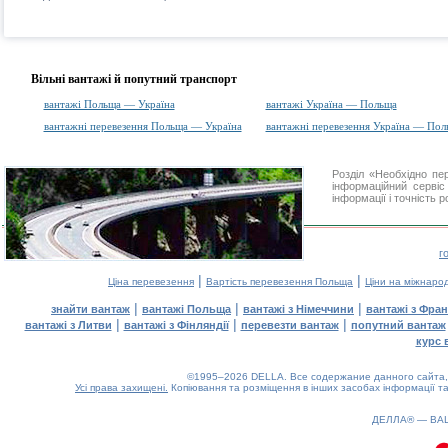
Вільні вантажі й попутний транспорт
вантажі Польща — Україна
вантажі Україна — Польща
вантажні перевезення Польща — Україна
вантажні перевезення Україна — Пол
Розділ «Необхідно п
інформаційний серві
інформації і точність 
г
|
|
Ціна перевезення
Вартість перевезення Польща
Ціни на міжнаро
|
|
|
знайти вантаж
вантажі Польща
вантажі з Німеччини
вантажі з Фран
|
|
|
вантажі з Литви
вантажі з Фінляндії
перевезти вантаж
попутний вантаж
курс 
©1995–2026 DELLA. Все содержание данного сайта, 
Усі права захищені.
Копіювання та розміщення в інших засобах інформації та
0.09(aws4)
070826-04:08:39
ДЕЛЛА® —
ВА