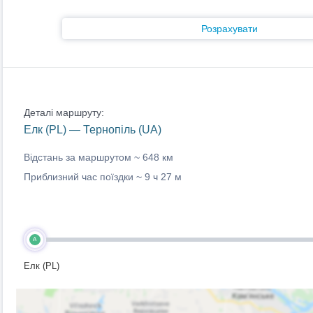
Розрахувати
Деталі маршруту:
Елк (PL) — Тернопіль (UA)
Відстань за маршрутом ~
648 км
Приблизний час поїздки ~
9 ч 27 м
A
Елк (PL)