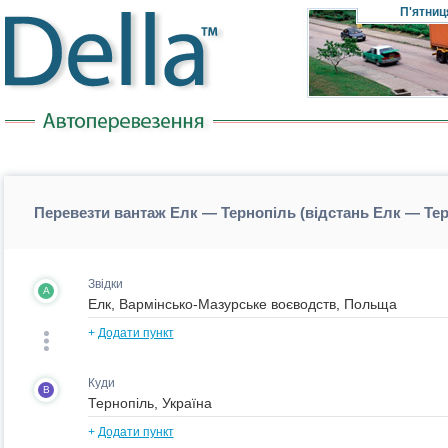
П'ятниц
Перевезти вантаж Елк — Тернопіль (відстань Елк — Те
Звідки
A
+
Додати пункт
Куди
B
+
Додати пункт