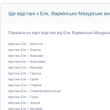
Ще відстані з Елк, Вармінсько-Мазурське во
Показати на карті відстані від Елк, Вармінсько-Мазурсь
відстань Елк — Бєлосток
відстань Елк — Бидгощ
відстань Елк — Варшава
відстань Елк — Влоцлавек
відстань Елк — Вроцлав
відстань Елк — Гданськ
відстань Елк — Гдиня
відстань Елк — Гливице
відстань Елк — Гожув-Велькопольські
відстань Елк — Груец
відстань Елк — Жешув
відстань Елк — Катовіце