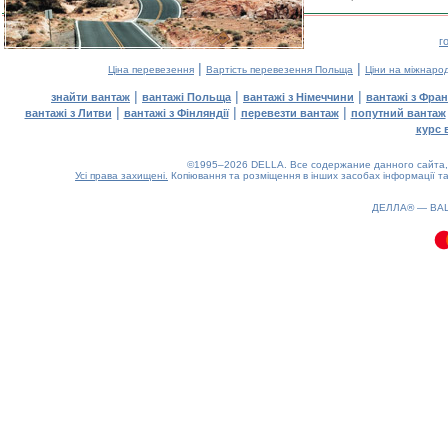
г
|
|
Ціна перевезення
Вартість перевезення Польща
Ціни на міжнаро
|
|
|
знайти вантаж
вантажі Польща
вантажі з Німеччини
вантажі з Фран
|
|
|
вантажі з Литви
вантажі з Фінляндії
перевезти вантаж
попутний вантаж
курс 
©1995–2026 DELLA. Все содержание данного сайта, 
Усі права захищені.
Копіювання та розміщення в інших засобах інформації та
0.11(aws3)
070826-04:54:23
ДЕЛЛА® —
ВА