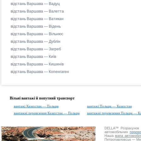
відстань Варшава — Вадуц
відстань Варшава — Валетта
відстань Варшава — Ватикан
відстань Варшава — Відень
відстань Варшава — Вільнюс
відстань Варшава — Дублін
відстань Варшава — Загреб
відстань Варшава — Київ
відстань Варшава — Кишинів
відстань Варшава — Копенгаген
Вільні вантажі й попутний транспорт
вантажі Казахстан — Польща
вантажі Польща — Казахстан
вантажні перевезення Казахстан — Польща
вантажні перевезення Польща — Ка
DELLA™
Розрахунок 
автомобільних
переве
Наша
мапа автомобіл
Петропавловськ — Менд