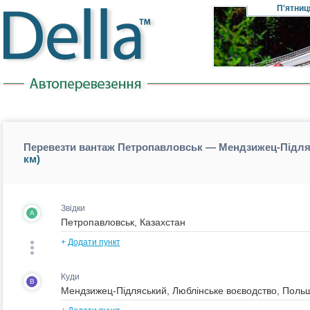
П'ятниц
Перевезти вантаж Петропавловськ — Мендзижец-Підля
км)
Звідки
A
+
Додати пункт
Куди
B