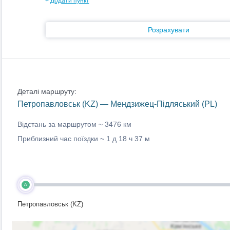
+
Додати пункт
Розрахувати
Деталі маршруту:
Петропавловськ (KZ) — Мендзижец-Підляський (PL)
Відстань за маршрутом ~
3476 км
Приблизний час поїздки ~
1 д 18 ч 37 м
A
Петропавловськ (KZ)