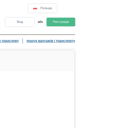
Польща
Вхід
або
Реєстрація
 транспорт
пошук вантажів і транспорту