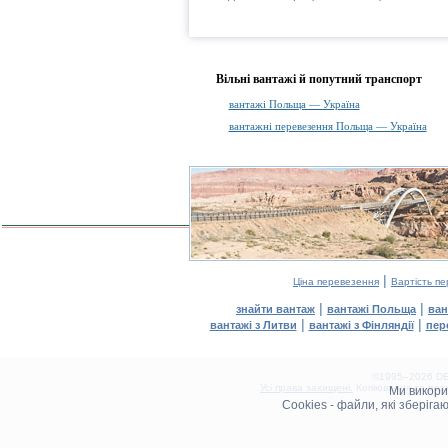
Вільні вантажі й попутний транспорт
вантажі Польща — Україна
вантажні перевезення Польща — Україна
|
Ціна перевезення
Вартість п
|
|
знайти вантаж
вантажі Польща
ван
|
|
вантажі з Литви
вантажі з Фінляндії
пер
©1995–2026 DEL
Усі права захищені.
Копіювання та розм
Ми викор
0.14(aws4)
Cookies - файли, які зберіг
070826-21:02:04