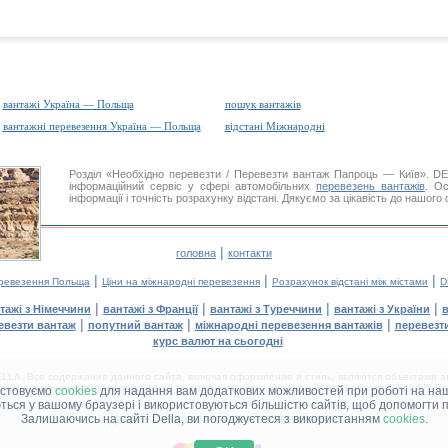
вантажі Україна — Польща
пошук вантажів
вантажні перевезення Україна — Польща
відстані Міжнародні
Розділ «Необхідно перевезти / Перевезти вантаж Папроць — Київ». 
інформаційний сервіс у сфері автомобільних
перевезень вантажів
. Ос
інформації і точність розрахунку відстані. Дякуємо за цікавість до нашого
|
головна
контакти
|
|
|
еревезення Польща
Ціни на міжнародні перевезення
Розрахунок відстані між містами
D
|
|
|
|
тажі з Німеччини
вантажі з Франції
вантажі з Туреччини
вантажі з України
в
|
|
|
евезти вантаж
попутний вантаж
міжнародні перевезення вантажів
перевезт
курс валют на сьогодні
LA. Все содержание данного сайта, включая оформление и стиль, являются объектами ав
іщення в інших засобах інформації та інтернет-сайтах без офіційного дозволу 'DELLA™ Ван
истовуємо
cookies
для надання вам додаткових можливостей при роботі на наш
аються у вашому браузері і використовуються більшістю сайтів, щоб допомогти 
Залишаючись на сайті Della, ви погоджуєтеся з використанням
cookies
.
ДЕЛЛА® —
ВАШІ
ВАНТАЖНІ ПЕРЕВЕЗЕННЯ
™!