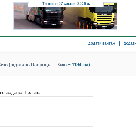
П'ятниця
07 серпня 2026 р.
додати вантаж
додати
иїв (відстань Папроць — Київ
~ 1184 км)