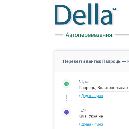
Перевезти вантаж Папроць — К
Звідки
A
+
Додати пункт
Куди
B
+
Додати пункт