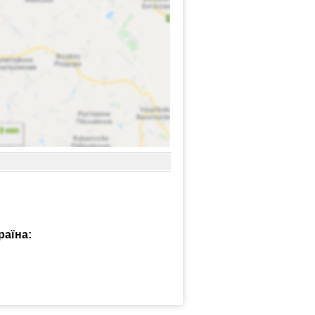
раїна: