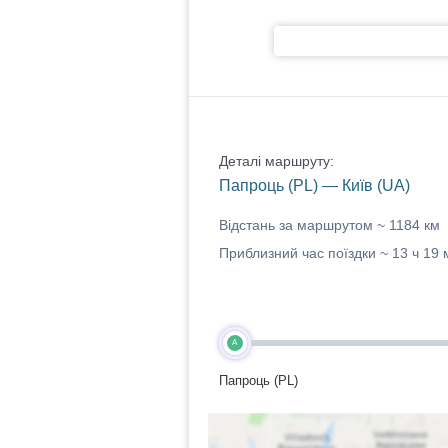
Деталі маршруту:
Папроць (PL) — Київ (UA)
Відстань за маршрутом ~
1184 км
Приблизний час поїздки ~
13 ч 19 
A
Папроць (PL)