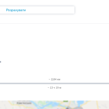
Розрахувати
м
~ 1184 км
~ 13 ч 19 м