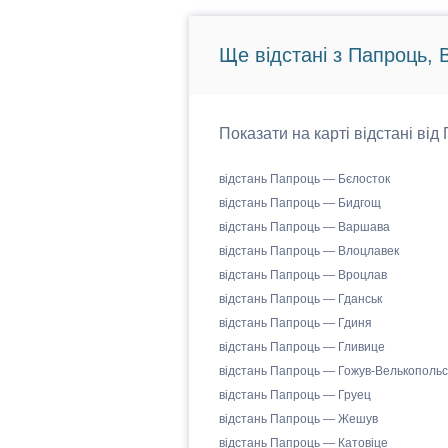
Ще відстані з Папроць, 
Показати на карті відстані ві
відстань Папроць — Бєлосток
відстань Папроць — Бидгощ
відстань Папроць — Варшава
відстань Папроць — Влоцлавек
відстань Папроць — Вроцлав
відстань Папроць — Гданськ
відстань Папроць — Гдиня
відстань Папроць — Гливице
відстань Папроць — Гожув-Велькопольс
відстань Папроць — Груец
відстань Папроць — Жешув
відстань Папроць — Катовіце