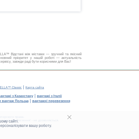
DELLA™
Відстані між містами
— зручний та якісний
новний пріоритет у нашій роботі — актуальність
 сервісу, завжди раді бути корисними для Вас!
|
ELLA™ Classic
Карта сайта
|
антажі з Казахстану
вантажі з Італії
|
и вантаж Польща
вантажні перевезення
торского права.
тажні перевезення' - не дозволяється.
ому сайті.
персоналізувати вашу роботу.