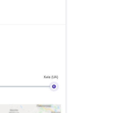
Київ (UA)
B