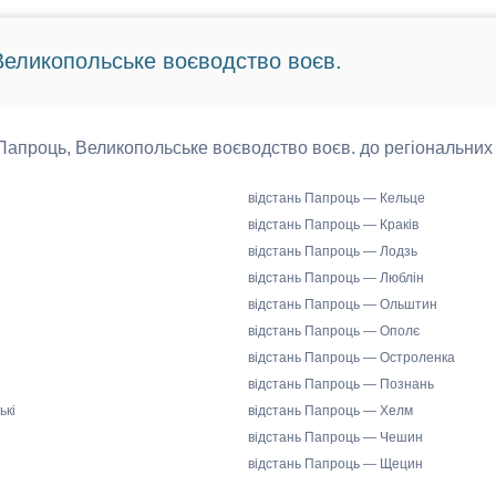
Великопольське воєводство воєв.
д Папроць, Великопольське воєводство воєв. до регіональних
відстань Папроць — Кельце
відстань Папроць — Краків
відстань Папроць — Лодзь
відстань Папроць — Люблін
відстань Папроць — Ольштин
відстань Папроць — Ополє
відстань Папроць — Остроленка
відстань Папроць — Познань
ькі
відстань Папроць — Хелм
відстань Папроць — Чешин
відстань Папроць — Щецин