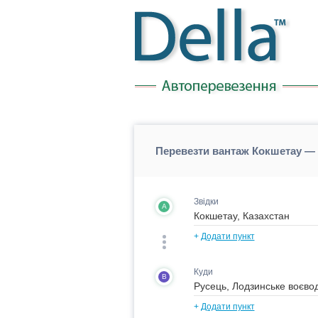
Перевезти вантаж Кокшетау — 
Звідки
A
+
Додати пункт
Куди
B
+
Додати пункт