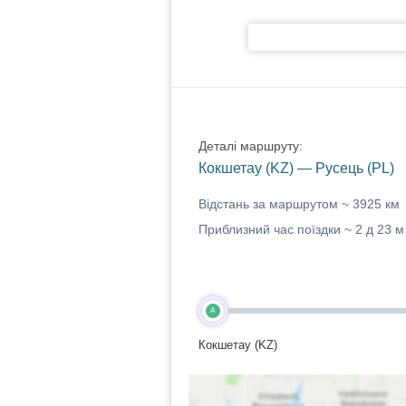
Деталі маршруту:
Кокшетау (KZ) — Русець (PL)
Відстань за маршрутом ~
3925 км
Приблизний час поїздки ~
2 д 23 м
A
Кокшетау (KZ)