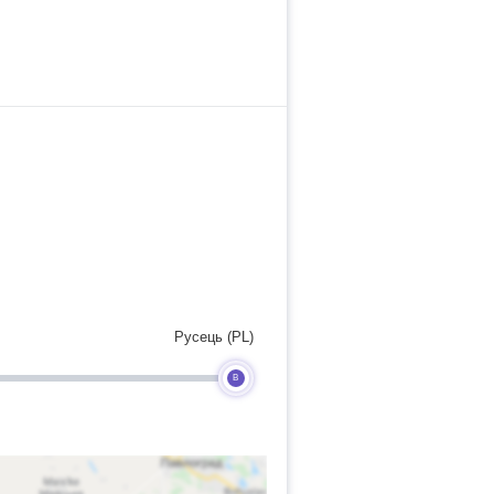
Русець (PL)
B