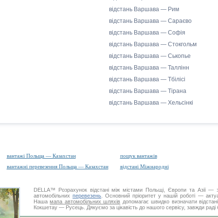
відстань Варшава — Рим
відстань Варшава — Сараєво
відстань Варшава — Софія
відстань Варшава — Стокгольм
відстань Варшава — Ськопье
відстань Варшава — Таллінн
відстань Варшава — Тбілісі
відстань Варшава — Тірана
відстань Варшава — Хельсінкі
вантажі Польща — Казахстан
пошук вантажів
вантажні перевезення Польща — Казахстан
відстані Міжнародні
DELLA™
Розрахунок відстані
між містами Польщі, Європи та Азії — з
автомобільних
перевезень
. Основний пріоритет у нашій роботі — актуал
Наша
мапа автомобільних шляхів
допомагає швидко визначати відстані 
Кокшетау — Русець. Дякуємо за цікавість до нашого сервісу, завжди раді