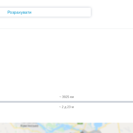
Розрахувати
~ 3925 км
~ 2 д 23 м