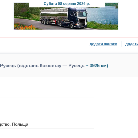
Субота
08 серпня 2026 р.
додати вантаж
додати
Русець (відстань Кокшетау — Русець
~ 3925 км)