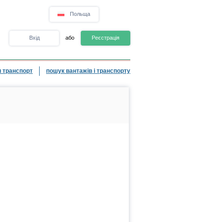
Польща
Вхід
або
Реєстрація
 транспорт
пошук вантажів і транспорту