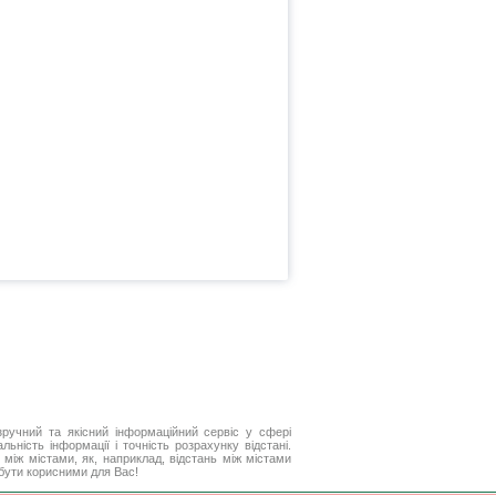
ручний та якісний інформаційний сервіс у сфері
ьність інформації і точність розрахунку відстані.
між містами, як, наприклад, відстань між містами
 бути корисними для Вас!