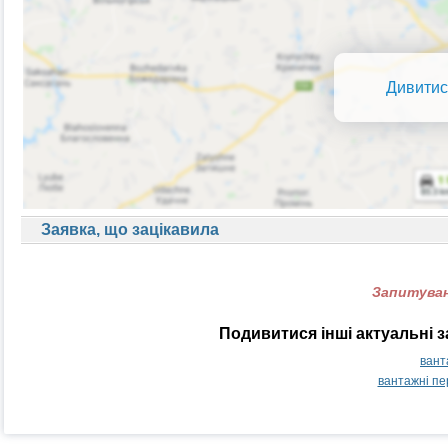
Дивитис
Заявка, що зацікавила
Запитуван
Подивитися інші актуальні 
вант
вантажні п