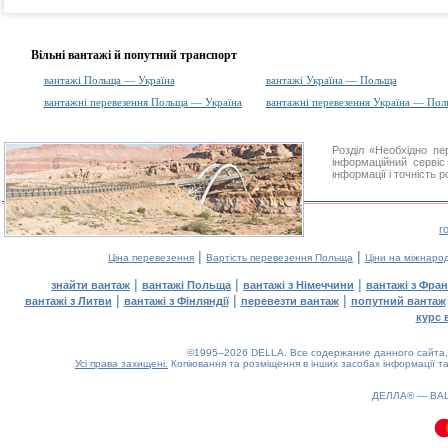
Вільні вантажі й попутний транспорт
вантажі Польща — Україна
вантажі Україна — Польща
вантажні перевезення Польща — Україна
вантажні перевезення Україна — Пол
Розділ «Необхідно п
інформаційний серві
інформації і точність 
г
|
|
Ціна перевезення
Вартість перевезення Польща
Ціни на міжнаро
|
|
|
знайти вантаж
вантажі Польща
вантажі з Німеччини
вантажі з Фран
|
|
|
вантажі з Литви
вантажі з Фінляндії
перевезти вантаж
попутний вантаж
курс 
©1995–2026 DELLA. Все содержание данного сайта, 
Усі права захищені.
Копіювання та розміщення в інших засобах інформації та
0.12(aws3)
080826-09:24:48
ДЕЛЛА® —
ВА