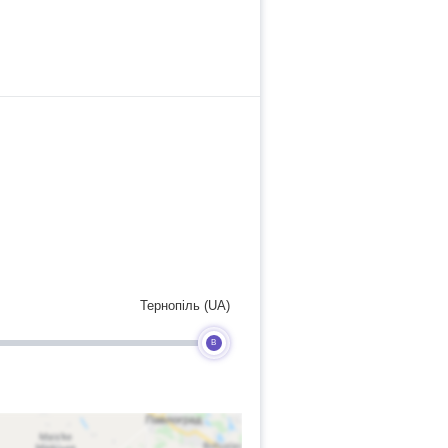
Тернопіль (UA)
B