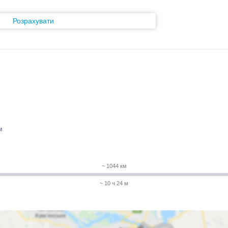
Розрахувати
м
~ 1044 км
~ 10 ч 24 м