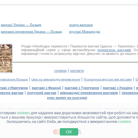
вантажі Україна — Польща
пошук вантажів
вантажні перевезення Україна — Польща
відстані Міжнародні
Розділ «Необхідно перевезти / Перевезти вантаж Гданськ — Тернопіль»
інформаційний сервіс у сфері автомобільних
перевезень вантажів
. Ос
інформації і точність розрахунку відстані. Дякуємо за цікавість до нашого
|
головна
контакти
|
|
|
еревезення Польща
Ціни на міжнародні перевезення
Розрахунок відстані між містами
D
|
|
|
|
тажі з Німеччини
вантажі з Франції
вантажі з Туреччини
вантажі з України
в
|
|
|
евезти вантаж
попутний вантаж
міжнародні перевезення вантажів
перевезт
курс валют на сьогодні
LA. Все содержание данного сайта, включая оформление и стиль, являются объектами ав
іщення в інших засобах інформації та інтернет-сайтах без офіційного дозволу 'DELLA™ Ван
истовуємо
cookies
для надання вам додаткових можливостей при роботі на наш
аються у вашому браузері і використовуються більшістю сайтів, щоб допомогти 
Залишаючись на сайті Della, ви погоджуєтеся з використанням
cookies
.
ДЕЛЛА® —
ВАШІ
ВАНТАЖНІ ПЕРЕВЕЗЕННЯ
™!
OK