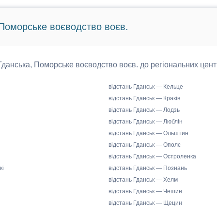
 Поморське воєводство воєв.
д Гданська, Поморське воєводство воєв. до регіональних цент
відстань Гданськ — Кельце
відстань Гданськ — Краків
відстань Гданськ — Лодзь
відстань Гданськ — Люблін
відстань Гданськ — Ольштин
відстань Гданськ — Ополє
відстань Гданськ — Остроленка
кі
відстань Гданськ — Познань
відстань Гданськ — Хелм
відстань Гданськ — Чешин
відстань Гданськ — Щецин