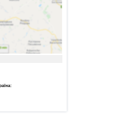
раїна: