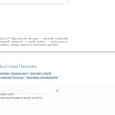
. DELLA™
Відстані між містами
— зручний та якісний
новний пріоритет у нашій роботі — актуальність
 сервісу, завжди раді бути корисними для Вас!
|
ELLA™ Classic
Карта сайта
|
антажі з Казахстану
вантажі з Італії
|
и вантаж Польща
вантажні перевезення
торского права.
тажні перевезення' - не дозволяється.
ому сайті.
персоналізувати вашу роботу.