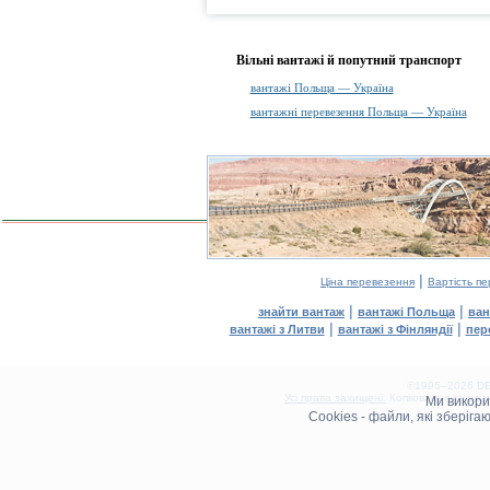
Вільні вантажі й попутний транспорт
вантажі Польща — Україна
вантажні перевезення Польща — Україна
|
Ціна перевезення
Вартість п
|
|
знайти вантаж
вантажі Польща
ван
|
|
вантажі з Литви
вантажі з Фінляндії
пер
©1995–2026 DEL
Усі права захищені.
Копіювання та розм
Ми викор
0.11(aws3)
Cookies - файли, які зберіг
060826-09:29:15