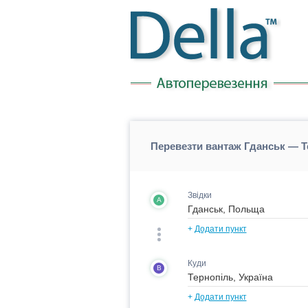
Перевезти вантаж Гданськ — Т
Звідки
A
+
Додати пункт
Куди
B
+
Додати пункт