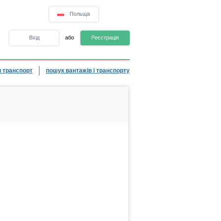
Польща
Вхід
або
Реєстрація
 транспорт
пошук вантажів і транспорту